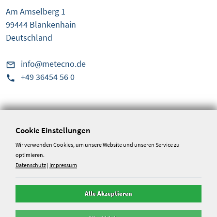
Am Amselberg 1
99444 Blankenhain
Deutschland
info@metecno.de
+49 36454 56 0
Rechtliches
AGB
Cookie Einstellungen
Disclaimer /
Wir verwenden Cookies, um unsere Website und unseren Service zu
Datenschutz
optimieren.
Datenschutz
|
Impressum
Hinweisgeberportal
Alle Akzeptieren
Datenschutzeinstellungen